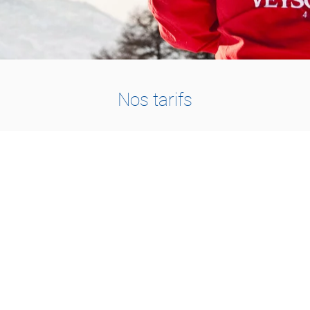
Nos tarifs
1 À 2 PERSONNES
115.-
1h30 : CHF 115.-
2h00 : CHF 150.-
3h00 : CHF 210.-
1 jour : CHF 420.-