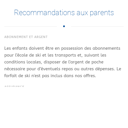
Recommandations aux parents
ABONNEMENT ET ARGENT
Les enfants doivent être en possession des abonnements
pour l’école de ski et les transports et, suivant les
conditions locales, disposer de l’argent de poche
nécessaire pour d’éventuels repas ou autres dépenses. Le
forfait de ski n'est pas inclus dans nos offres.
ASSURANCE
Il appartient aux parents d’assurer les enfants contre les
accidents. L’école de ski décline toute responsabilité pour
les accidents et leurs suites.
PRÉSENCE DES PARENTS