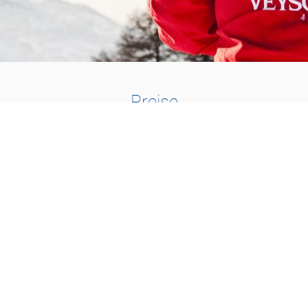
Preise
1-2 PERSONEN
115.-
1h30 : CHF 115.-
2h00 : CHF 150.-
3h00 : CHF 210.-
1 Tag : CHF 420.-