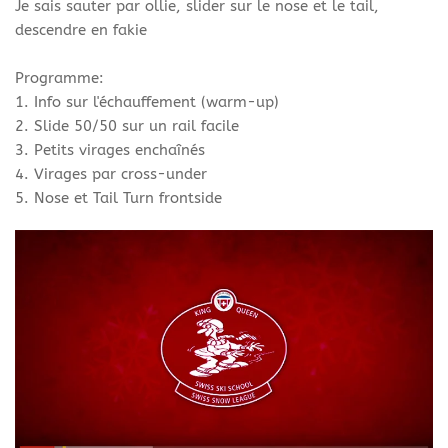
Je sais sauter par ollie, slider sur le nose et le tail,
descendre en fakie
Programme:
1. Info sur l'échauffement (warm-up)
2. Slide 50/50 sur un rail facile
3. Petits virages enchaînés
4. Virages par cross-under
5. Nose et Tail Turn frontside