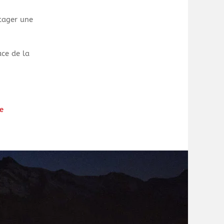
tager une
ace de la
e