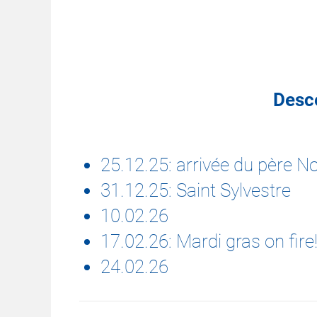
Desc
25.12.25: arrivée du père No
31.12.25: Saint Sylvestre
10.02.26
17.02.26: Mardi gras on fir
24.02.26