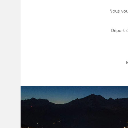
Nous vou
Départ à
E