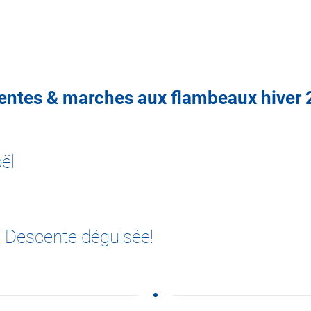
entes & marches aux flambeaux hiver 
ël
e! Descente déguisée!