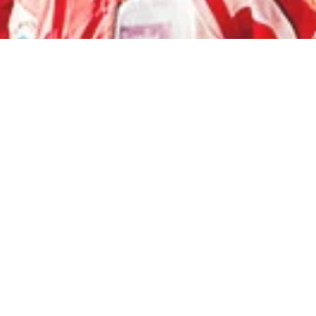
Bienvenue!
Nous mettrons tout en oeuvre pour rendre
votre séjour à Veysonnaz inoubliable. Nous
vous remercions pour votre confiance et
vous souhaitons de bonnes vacances!
L’ECOLE SUISSE DE SKI DE VEYSONNAZ
Nos dernières nouvelles