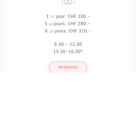
100.-
1
jour: CHF 100.-
1/2
5
jours: CHF 280.-
1/2
6
jours: CHF 310.-
1/2
9.30 - 12.00
13.30-16.00*
RÉSERVEZ
JOURNÉE *
200.-
1 jour: CHF 200.-
5 jours: CHF 560.-