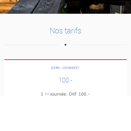
Nos tarifs
DEMI-JOURNÉE*
100.-
1
journée: CHF 100.-
1/2
5
journées: CHF 280.-
1/2
6
journées: CHF 310.-
1/2
9.30 - 12.00
13.30-16.00*