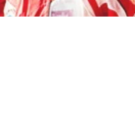
Bienvenue!
Nous mettrons tout en oeuvre pour rendre
votre séjour à Veysonnaz inoubliable. Nous
vous remercions pour votre confiance et
vous souhaitons de bonnes vacances!
L’ECOLE SUISSE DE SKI DE VEYSONNAZ
Nos dernières nouvelles