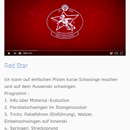
Red Star
Ich kann auf einfachen Pisten kurze Schwünge machen
und auf dem Aussenski schwingen.
Programm :
1. Info über Material-Evolution
2. Parallelschwingen im Stangencouloir
3. Tricks: Fakiefahren (Einführung), Walzer,
Einbeinschwingen auf Innenski
4. Springen: Strecksprung